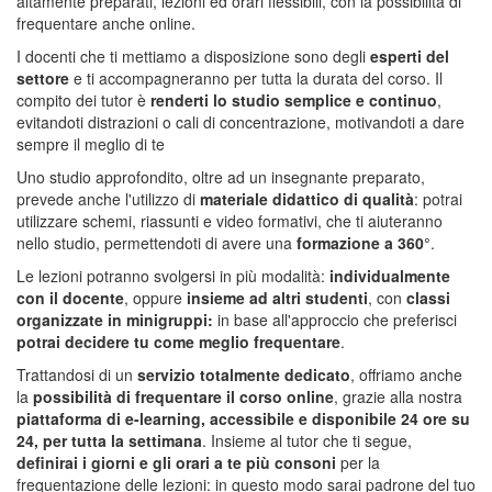
altamente preparati, lezioni ed orari flessibili, con la possibilità di
frequentare anche online.
I docenti che ti mettiamo a disposizione sono degli
esperti del
settore
e ti accompagneranno per tutta la durata del corso. Il
compito dei tutor è
renderti lo studio semplice e continuo
,
evitandoti distrazioni o cali di concentrazione, motivandoti a dare
sempre il meglio di te
Uno studio approfondito, oltre ad un insegnante preparato,
prevede anche l'utilizzo di
materiale didattico di qualità
: potrai
utilizzare schemi, riassunti e video formativi, che ti aiuteranno
nello studio, permettendoti di avere una
formazione a 360°
.
Le lezioni potranno svolgersi in più modalità:
individualmente
con il docente
, oppure
insieme ad altri studenti
, con
classi
organizzate in minigruppi:
in base all'approccio che preferisci
potrai decidere tu come meglio frequentare
.
Trattandosi di un
servizio totalmente dedicato
, offriamo anche
la
possibilità di frequentare il corso
online
, grazie alla nostra
piattaforma di e-learning, accessibile e disponibile 24 ore su
24, per tutta la settimana
. Insieme al tutor che ti segue,
definirai i giorni e gli orari a te più consoni
per la
frequentazione delle lezioni: in questo modo sarai padrone del tuo