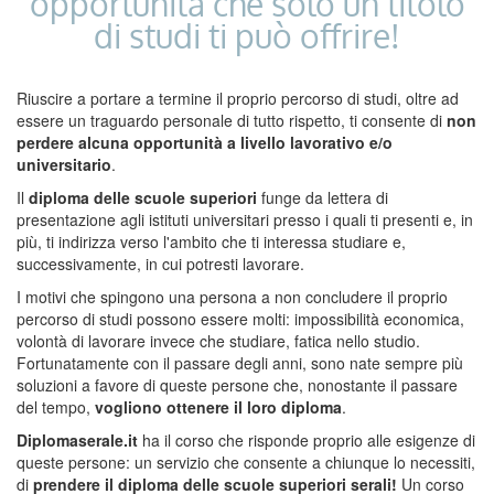
opportunità che solo un titolo
di studi ti può offrire!
Riuscire a portare a termine il proprio percorso di studi, oltre ad
essere un traguardo personale di tutto rispetto, ti consente di
non
perdere alcuna opportunità a livello lavorativo e/o
universitario
.
Il
diploma delle scuole superiori
funge da lettera di
presentazione agli istituti universitari presso i quali ti presenti e, in
più, ti indirizza verso l'ambito che ti interessa studiare e,
successivamente, in cui potresti lavorare.
I motivi che spingono una persona a non concludere il proprio
percorso di studi possono essere molti: impossibilità economica,
volontà di lavorare invece che studiare, fatica nello studio.
Fortunatamente con il passare degli anni, sono nate sempre più
soluzioni a favore di queste persone che, nonostante il passare
del tempo,
vogliono ottenere il loro diploma
.
Diplomaserale.it
ha il corso che risponde proprio alle esigenze di
queste persone: un servizio che consente a chiunque lo necessiti,
di
prendere il diploma delle scuole superiori serali!
Un corso