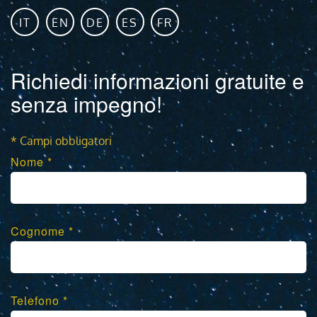
IT
EN
DE
ES
FR
Richiedi informazioni gratuite e
senza impegno!
* Campi obbligatori
Nome *
Cognome *
Telefono *