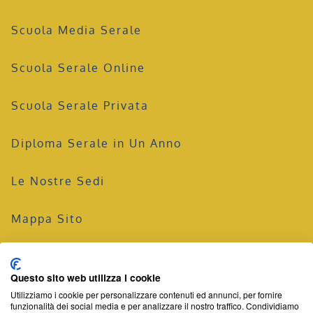
Scuola Media Serale
Scuola Serale Online
Scuola Serale Privata
Diploma Serale in Un Anno
Le Nostre Sedi
Mappa Sito
Privacy Policy
Questo sito web utilizza i cookie
Utilizziamo i cookie per personalizzare contenuti ed annunci, per fornire
©Powered by
Area MediaWeb
2026
P.Iva02565690167
funzionalità dei social media e per analizzare il nostro traffico. Condividiamo