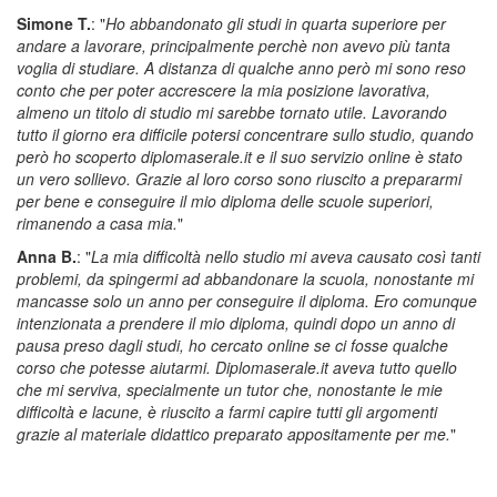
Simone T.
: "
Ho abbandonato gli studi in quarta superiore per
andare a lavorare, principalmente perchè non avevo più tanta
voglia di studiare. A distanza di qualche anno però mi sono reso
conto che per poter accrescere la mia posizione lavorativa,
almeno un titolo di studio mi sarebbe tornato utile. Lavorando
tutto il giorno era difficile potersi concentrare sullo studio, quando
però
ho scoperto diplomaserale.it e il suo servizio online è stato
un vero sollievo. Grazie al loro corso sono riuscito a prepararmi
per bene e conseguire il mio diploma delle scuole superiori,
rimanendo a casa mia.
"
Anna B.
: "
La mia difficoltà nello studio mi aveva causato così tanti
problemi, da spingermi ad abbandonare la scuola, nonostante mi
mancasse solo un anno per conseguire il diploma. Ero comunque
intenzionata a prendere il mio diploma, quindi dopo un anno di
pausa preso dagli studi, ho cercato online se ci fosse qualche
corso che potesse aiutarmi. Diplomaserale.it aveva tutto quello
che mi serviva, specialmente un tutor che, nonostante le mie
difficoltà e lacune, è riuscito a farmi capire tutti gli argomenti
grazie al materiale didattico preparato appositamente per me.
"