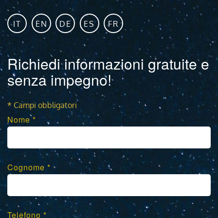
IT
EN
DE
ES
FR
Richiedi informazioni gratuite e
senza impegno!
* Campi obbligatori
Nome *
Cognome *
Telefono *