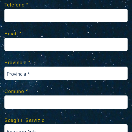
Telefono *
Email *
Provincia *
Provincia *
Comune *
Scegli il Servizio
Servizi in Aula