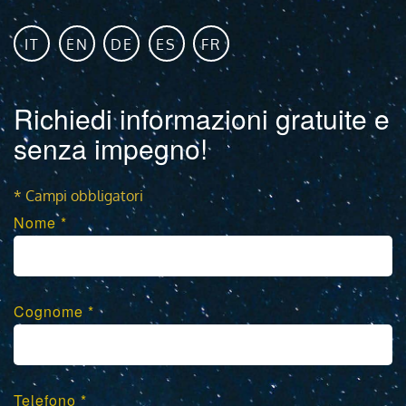
IT
EN
DE
ES
FR
Richiedi informazioni gratuite e
senza impegno!
* Campi obbligatori
Nome *
Cognome *
Telefono *