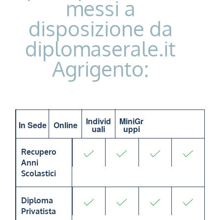
messi a
disposizione da
diplomaserale.it
Agrigento:
Individ
MiniGr
In Sede
Online
uali
uppi
Recupero
Anni
Scolastici
Diploma
Privatista