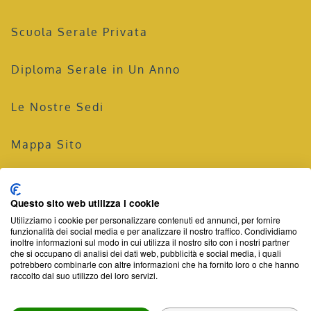
Scuola Serale Privata
Diploma Serale in Un Anno
Le Nostre Sedi
Mappa Sito
Privacy Policy
Questo sito web utilizza i cookie
Utilizziamo i cookie per personalizzare contenuti ed annunci, per fornire
©Powered by
Area MediaWeb
2026
P.Iva02565690167
funzionalità dei social media e per analizzare il nostro traffico. Condividiamo
inoltre informazioni sul modo in cui utilizza il nostro sito con i nostri partner
che si occupano di analisi dei dati web, pubblicità e social media, i quali
potrebbero combinarle con altre informazioni che ha fornito loro o che hanno
raccolto dal suo utilizzo dei loro servizi.