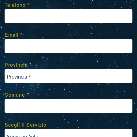
Telefono *
Email *
Provincia *
Provincia *
Comune *
Scegli il Servizio
Servizi in Aula