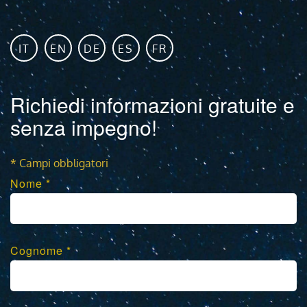
IT
EN
DE
ES
FR
Richiedi informazioni gratuite e
senza impegno!
* Campi obbligatori
Nome *
Cognome *