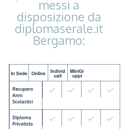
messi a
disposizione da
diplomaserale.it
Bergamo:
Individ
MiniGr
In Sede
Online
uali
uppi
Recupero
Anni
Scolastici
Diploma
Privatista