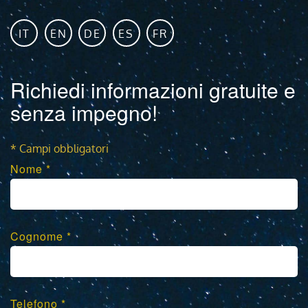
IT
EN
DE
ES
FR
Richiedi informazioni gratuite e
senza impegno!
* Campi obbligatori
Nome *
Cognome *
Telefono *