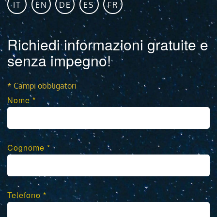
IT
EN
DE
ES
FR
Richiedi informazioni gratuite e
senza impegno!
* Campi obbligatori
Nome *
Cognome *
Telefono *