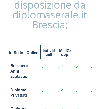
disposizione da
diplomaserale.it
Brescia:
Individ
MiniGr
In Sede
Online
uali
uppi
Recupero
Anni
Scolastici
Diploma
Privatista
Diploma