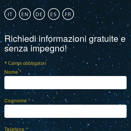
IT
EN
DE
ES
FR
Richiedi informazioni gratuite e
senza impegno!
* Campi obbligatori
Nome *
Cognome *
Telefono *